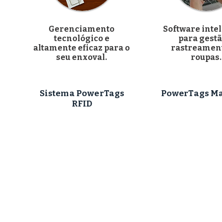
Gerenciamento
Software inte
tecnológico e
para gestã
altamente eficaz para o
rastreamen
seu enxoval.
roupas.
Sistema PowerTags
PowerTags M
RFID