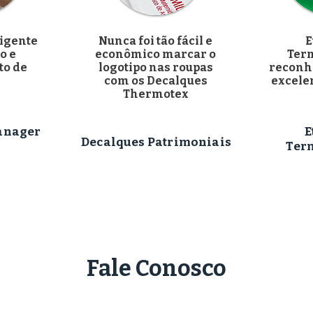
ligente
Nunca foi tão fácil e
E
o e
econômico marcar o
Ter
to de
logotipo nas roupas
reconh
com os Decalques
excele
Thermotex
anager
E
Decalques Patrimoniais
Ter
Fale Conosco